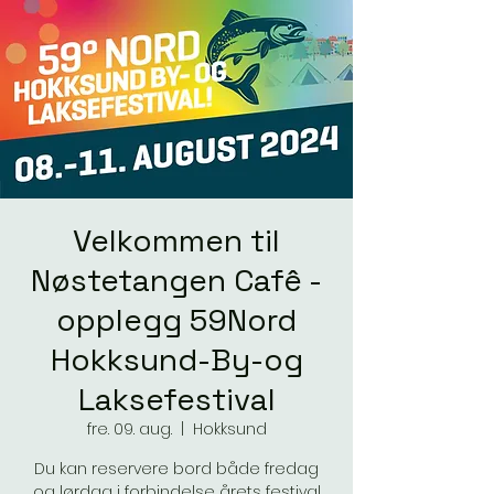
Velkommen til
Nøstetangen Cafê -
opplegg 59Nord
Hokksund-By-og
Laksefestival
fre. 09. aug.
  |  
Hokksund
Du kan reservere bord både fredag
og lørdag i forbindelse årets festival