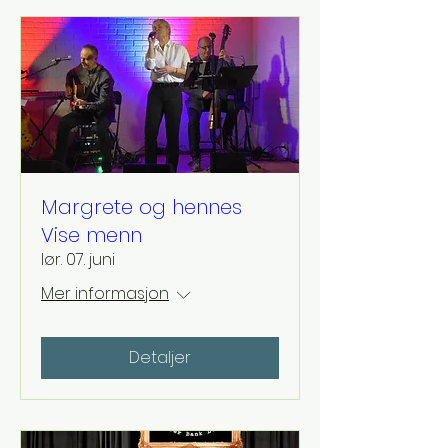
Margrete og hennes
Vise menn
lør. 07. juni
Mer informasjon
Detaljer