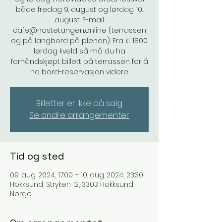
både fredag 9. august og lørdag 10.
august. E-mail
cafe@nostetangen.online (terrassen
og på langbord på plenen). Fra kl. 1800
lørdag kveld så må du ha
forhåndskjøpt billett på terrassen for å
ha bord-reservasjon videre.
Billetter er ikke på salg
Se andre arrangementer
Tid og sted
09. aug. 2024, 17:00 – 10. aug. 2024, 23:30
Hokksund, Stryken 12, 3303 Hokksund,
Norge