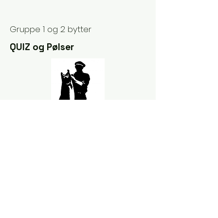
Gruppe 1 og 2 bytter
QUIZ og Pølser
1. Er det farlig å bade eller fiske
under gyrobehandlingen i elva ?
2. Nevn en av behandlingene som
skal brukes for å fjerne parasitten
gyrodactilus salaris i
Drammensvassdraget.