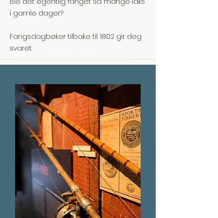
Ble det egentlig fanget så mange laks
i gamle dager?
Fangsdagbøker tilbake til 1802 gir deg
svaret.