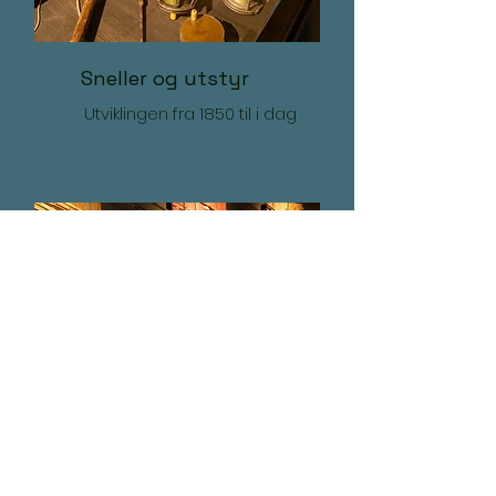
Sneller og utstyr
Utviklingen fra 1850 til i dag