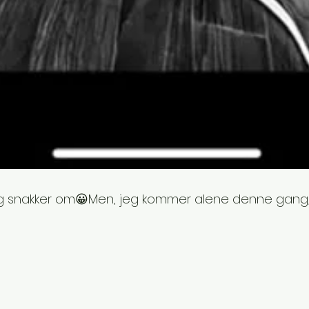
g snakker om😀Men, jeg kommer alene denne gang,