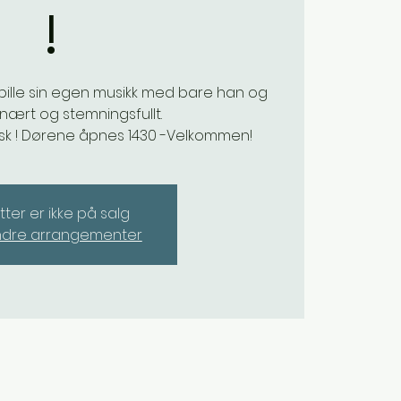
!
pille sin egen musikk med bare han og
 nært og stemningsfullt.
tisk ! Dørene åpnes 1430 -Velkommen!
etter er ikke på salg
ndre arrangementer