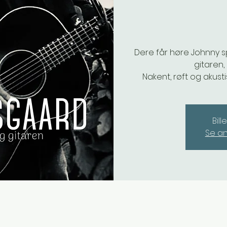
Dere får høre Johnny s
gitaren,
Nakent, røft og akus
Bill
Se a