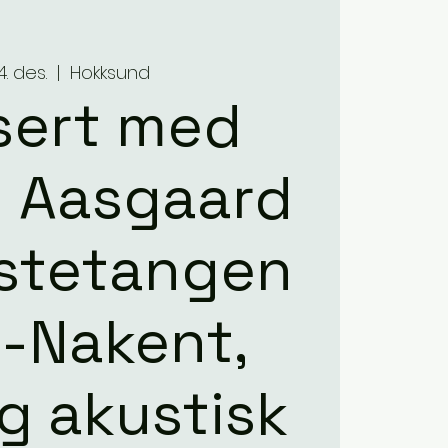
14. des.
  |  
Hokksund
sert med
 Aasgaard
stetangen
-Nakent,
og akustisk