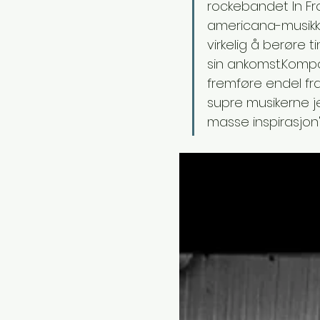
rockebandet In Fro
americana-musikk 
virkelig å berøre 
sin ankomst.Kompon
fremføre endel fra
supre musikerne j
masse inspirasjon