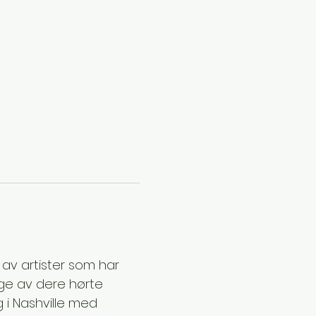
av artister som har 
ge av dere hørte 
g i Nashville med 