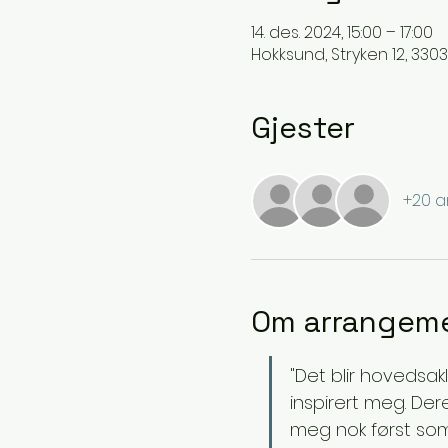
14. des. 2024, 15:00 – 17:00
Hokksund, Stryken 12, 330
Gjester
+20 a
Om arrangem
"Det blir hovedsa
inspirert meg. De
meg nok først som b