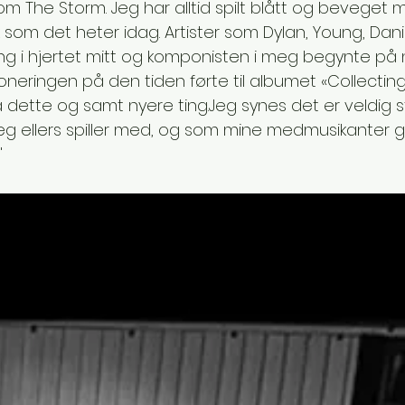
m The Storm. Jeg har alltid spilt blått og beveget 
som det heter idag. Artister som Dylan, Young, Dani
ting i hjertet mitt og komponisten i meg begynte på 
eringen på den tiden førte til albumet «Collecting» i
 dette og samt nyere ting.Jeg synes det er veldig s
eg ellers spiller med, og som mine medmusikanter gi
"