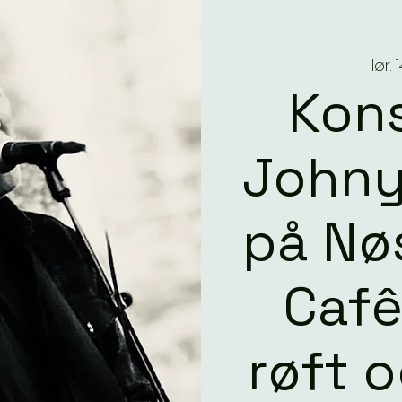
lør. 
Kon
Johny
på Nø
Cafê
røft 