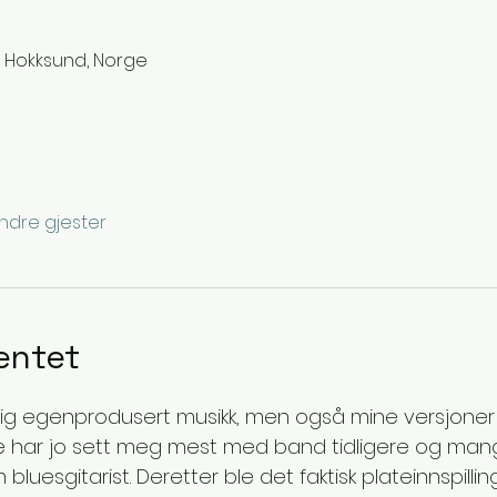
3 Hokksund, Norge
ndre gjester
entet
klig egenprodusert musikk, men også mine versjoner 
re har jo sett meg mest med band tidligere og man
luesgitarist. Deretter ble det faktisk plateinnspillin