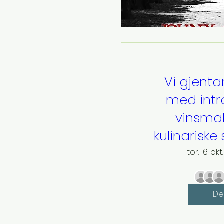
Vi gjenta
med intro
vinsma
kulinarisk
tor. 16. okt.
De