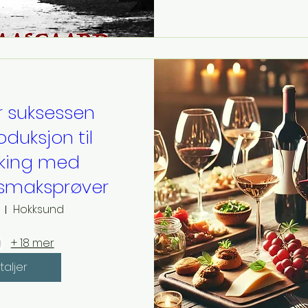
r suksessen
duksjon til
king med
e smaksprøver
Hokksund
+ 18 mer
taljer