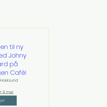
n til ny
ed Johny
rd på
en Cafê!
Hokksund
+ 9 mer
jer