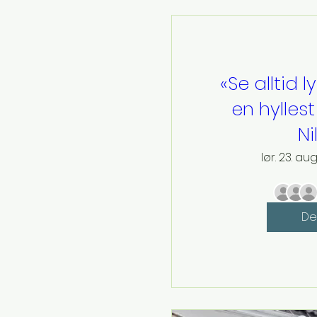
«Se alltid l
en hyllest 
Ni
lør. 23. aug
De