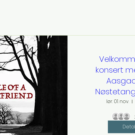
Velkomme
konsert m
Aasgaa
Nøstetang
lør. 01. nov.
Detal