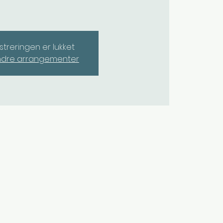
streringen er lukket
ndre arrangementer