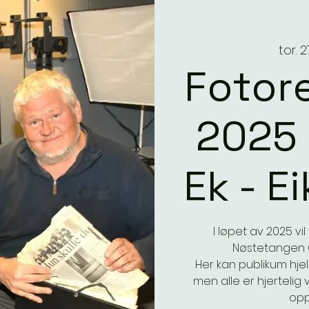
tor. 
Fotore
2025
Ek - E
I løpet av 2025 vi
Nøstetangen 
Her kan publikum hje
men alle er hjerteli
oppl