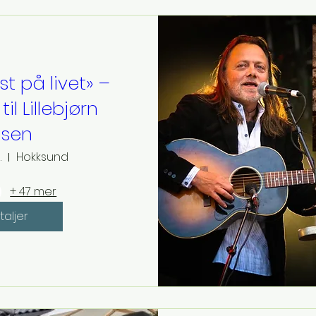
yst på livet» –
til Lillebjørn
lsen
.
Hokksund
+ 47 mer
taljer