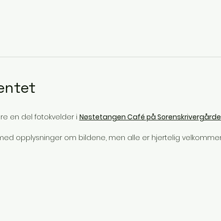
entet
ere en del fotokvelder i 
Nøstetangen Café på Sorenskrivergård
l med opplysninger om bildene, men alle er hjertelig velkomme