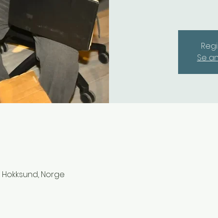
Regi
Se a
3 Hokksund, Norge