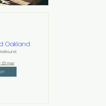
d Oakland
Hokksund
+ 33 mer
jer