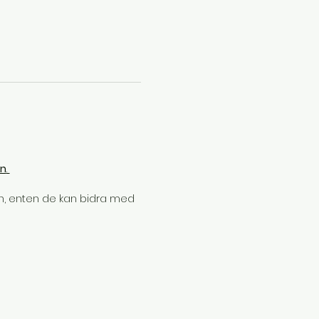
en
. 
n, enten de kan bidra med 