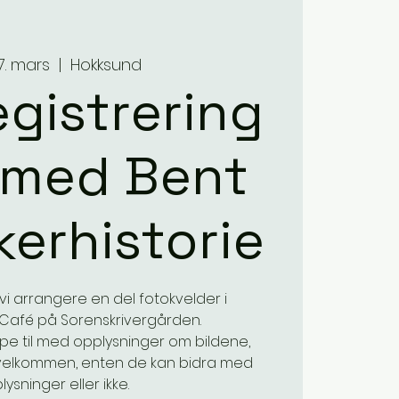
27. mars
  |  
Hokksund
gistrering
 med Bent
ikerhistorie
l vi arrangere en del fotokvelder i
Café på Sorenskrivergården.
lpe til med opplysninger om bildene,
g velkommen, enten de kan bidra med
ysninger eller ikke.