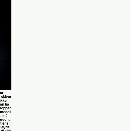
har
e skiver
ikke
kan ha
 koppen
 modell
ne må
brecht
tiens
 Høyde
til side