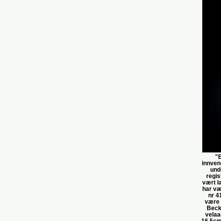
"E
innvend
und
regis
vært l
har væ
nr 4
være 
Beck
velaa
16,5cm.